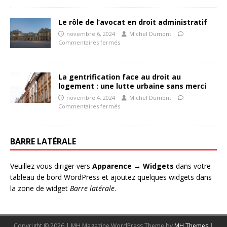
Le rôle de l’avocat en droit administratif
novembre 6, 2024
Michel Dumont
Commentaires fermés
La gentrification face au droit au
logement : une lutte urbaine sans merci
novembre 4, 2024
Michel Dumont
Commentaires fermés
BARRE LATÉRALE
Veuillez vous diriger vers
Apparence → Widgets
dans votre
tableau de bord WordPress et ajoutez quelques widgets dans
la zone de widget
Barre latérale
.
Copyright © 2026 | MH Magazine WordPress Theme by
MH Themes
|