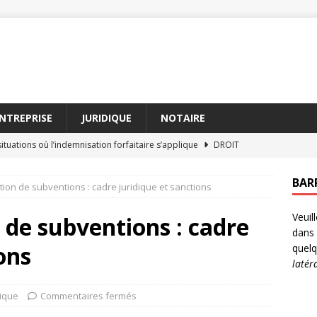
NTREPRISE
JURIDIQUE
NOTAIRE
ituations où l’indemnisation forfaitaire s’applique
DROIT
eurs avocats succession Paris à consulter en 2026
AVOCAT
BAR
ation de subventions : cadre juridique et sanctions
 défendre face à une mise en demeure légale
DROIT
Veuil
sa donation rapportable pour une succession sereine
DROIT
n de subventions : cadre
dans 
que le barème pension alimentaire et comment l’appliquer
ons
quelq
latér
dique
Commentaires fermés