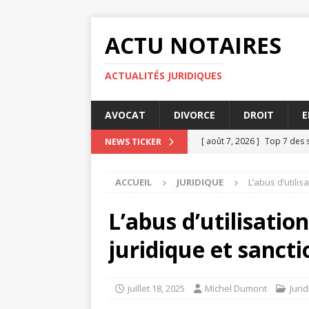
ACTU NOTAIRES
ACTUALITÉS JURIDIQUES
AVOCAT
DIVORCE
DROIT
E
[ août 7, 2026 ]
Top 7 des s
NEWS TICKER
[ août 7, 2026 ]
Les 5 meill
ACCUEIL
JURIDIQUE
L’abus d’utilis
[ août 4, 2026 ]
Comment se
[ août 3, 2026 ]
Optimiser 
L’abus d’utilisatio
[ août 7, 2026 ]
Qu’est-ce 
juridique et sancti
DIVORCE
juillet 18, 2025
Michel Dumont
Juri