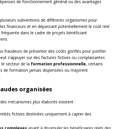
 dépenses de fonctionnement général ou des avantages
 plusieurs subventions de différents organismes pour
es financeurs et en dépassant potentiellement le coût réel
t fréquente dans le cadre de projets bénéficiant
éens.
 fraudeurs de présenter des coûts gonflés pour justifier
peut s’appuyer sur des factures fictives ou complaisantes
 le secteur de la
formation professionnelle
, certains
es de formation jamais dispensées ou majorent
.
raudes organisées
 des mécanismes plus élaborés existent :
ntités fictives destinées uniquement à capter des
es complexes
visant à dissimuler les bénéficiaires réels des