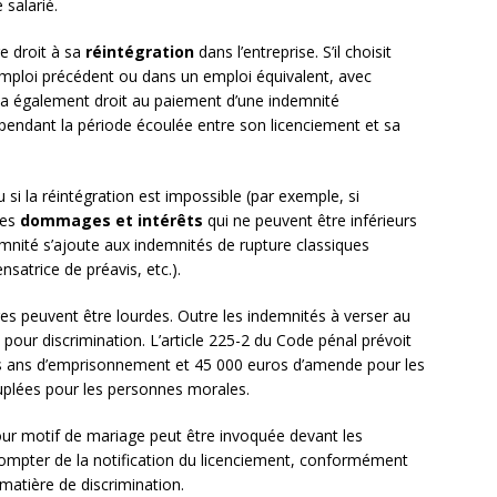
salarié.
re droit à sa
réintégration
dans l’entreprise. S’il choisit
 emploi précédent ou dans un emploi équivalent, avec
é a également droit au paiement d’une indemnité
 pendant la période écoulée entre son licenciement et sa
u si la réintégration est impossible (par exemple, si
 des
dommages et intérêts
qui ne peuvent être inférieurs
emnité s’ajoute aux indemnités de rupture classiques
satrice de préavis, etc.).
es peuvent être lourdes. Outre les indemnités à verser au
pour discrimination. L’article 225-2 du Code pénal prévoit
ois ans d’emprisonnement et 45 000 euros d’amende pour les
uplées pour les personnes morales.
 pour motif de mariage peut être invoquée devant les
compter de la notification du licenciement, conformément
matière de discrimination.