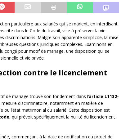
ction particulière aux salariés qui se marient, en interdisant
nscrite dans le Code du travail, vise à préserver la vie
es discriminations. Malgré son apparente simplicité, la mise
mbreuses questions juridiques complexes. Examinons en
é du congé pour motif de mariage, une disposition qui se
ionnelle et vie privée.
tection contre le licenciement
otif de mariage trouve son fondement dans l’
article L1132-
ute mesure discriminatoire, notamment en matière de
le ou l’état matrimonial du salarié. Cette disposition est
code
, qui prévoit spécifiquement la nullité du licenciement
inée, commençant à la date de notification du projet de