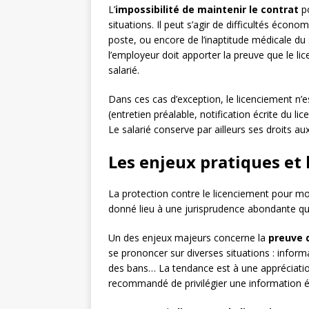
L’
impossibilité de maintenir le contrat
po
situations. Il peut s’agir de difficultés écon
poste, ou encore de l’inaptitude médicale du 
l’employeur doit apporter la preuve que le 
salarié.
Dans ces cas d’exception, le licenciement n’es
(entretien préalable, notification écrite du l
Le salarié conserve par ailleurs ses droits a
Les enjeux pratiques et 
La protection contre le licenciement pour m
donné lieu à une jurisprudence abondante qui
Un des enjeux majeurs concerne la
preuve d
se prononcer sur diverses situations : informa
des bans… La tendance est à une appréciation
recommandé de privilégier une information éc